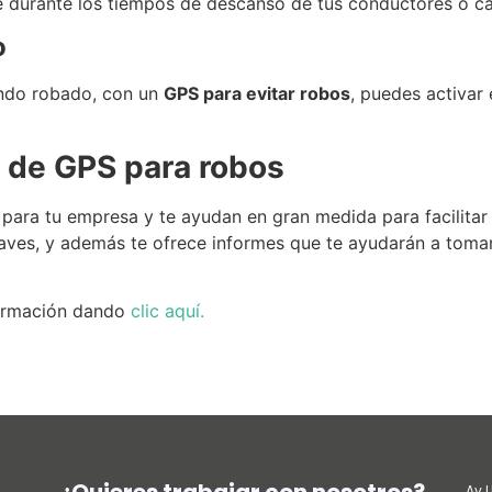
 durante los tiempos de descanso de tus conductores o ca
o
endo robado, con un
GPS para evitar robos
, puedes activar
 de GPS para robos
para tu empresa y te ayudan en gran medida para facilitar 
claves, y además te ofrece informes que te ayudarán a toma
formación dando
clic aquí
.
Av.U