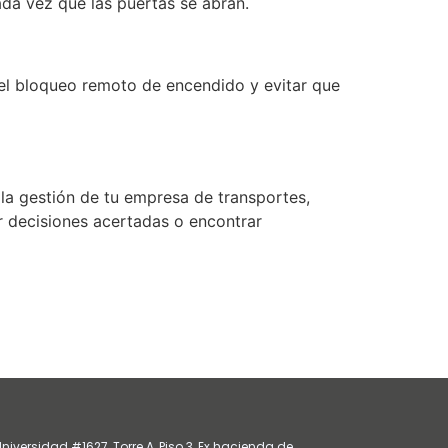
da vez que las puertas se abran.
 el bloqueo remoto de encendido y evitar que
la gestión de tu empresa de transportes,
r decisiones acertadas o encontrar
niversidad #1627, Torre A, Piso 3, Ex hacienda de