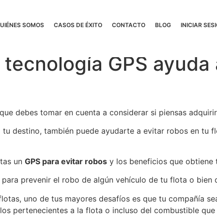
UIÉNES SOMOS
CASOS DE ÉXITO
CONTACTO
BLOG
INICIAR SES
tecnología GPS ayuda a
que debes tomar en cuenta a considerar si piensas adquiri
 tu destino, también puede ayudarte a evitar robos en tu f
itas un
GPS para evitar robos
y los beneficios que obtiene 
ara prevenir el robo de algún vehículo de tu flota o bien 
otas, uno de tus mayores desafíos es que tu compañía sea
ulos pertenecientes a la flota o incluso del combustible qu