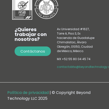
¿Quieres
Av.Universidad #1627,
trabajar con
Torre A, Piso 3, Ex
nosotros?
hacienda de Guadalupe
Chimalistac, Álvaro
Obregón, 01050, Ciudad
Contáctanos
de México, México.
MX +52 55 80 04 45 74
contactobtw@beyondtechnology.
Política de privacidad
| © Copyright Beyond
Technology LLC 2025